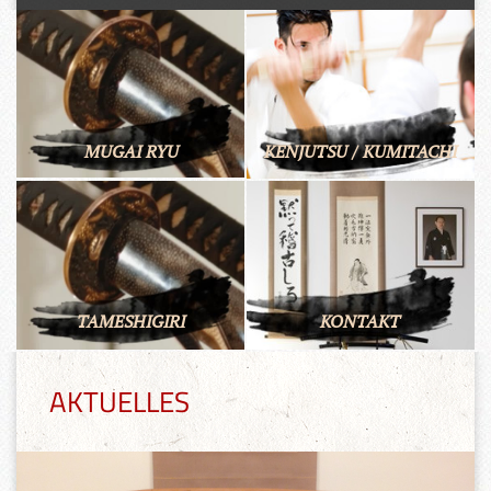
MUGAI RYU
KENJUTSU / KUMITACHI
TAMESHIGIRI
KONTAKT
AKTUELLES