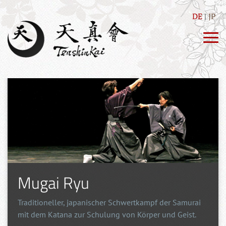
DE
JP
Mugai Ryu
Traditioneller, japanischer Schwertkampf der Samurai
mit dem Katana zur Schulung von Körper und Geist.