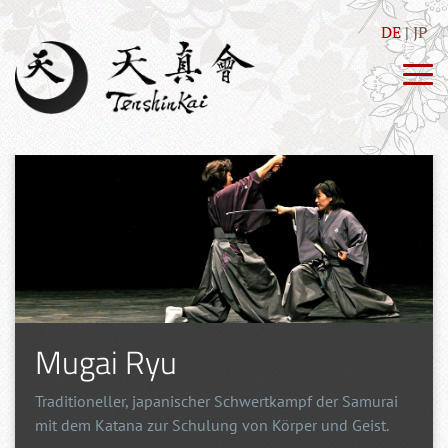
DE
JP
Mugai Ryu
Traditioneller, japanischer Schwertkampf der Samurai
mit dem Katana zur Schulung von Körper und Geist.