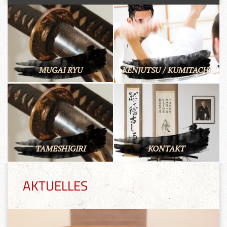
MUGAI RYU
KENJUTSU / KUMITACHI
TAMESHIGIRI
KONTAKT
AKTUELLES