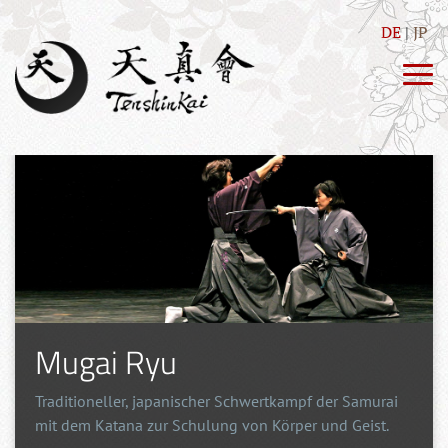
DE
JP
Mugai Ryu
Traditioneller, japanischer Schwertkampf der Samurai
mit dem Katana zur Schulung von Körper und Geist.