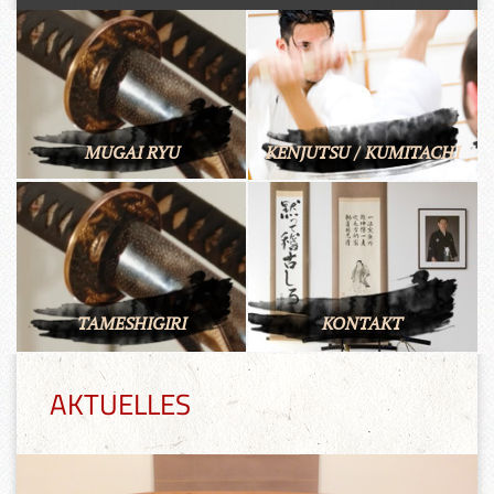
MUGAI RYU
KENJUTSU / KUMITACHI
TAMESHIGIRI
KONTAKT
AKTUELLES