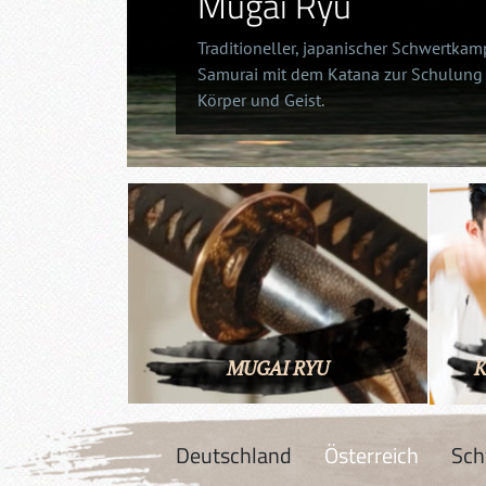
Mugai Ryu
Traditioneller, japanischer Schwertkam
Samurai mit dem Katana zur Schulung
Körper und Geist.
MUGAI RYU
K
Deutschland
Österreich
Sch