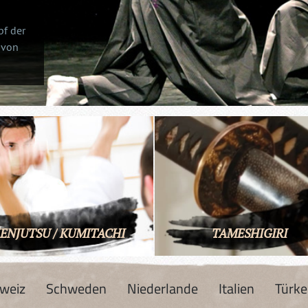
pf der
 von
ENJUTSU / KUMITACHI
TAMESHIGIRI
weiz
Schweden
Niederlande
Italien
Türke