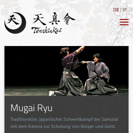
DE
JP
Mugai Ryu
Traditioneller, japanischer Schwertkampf der Samurai
mit dem Katana zur Schulung von Körper und Geist.