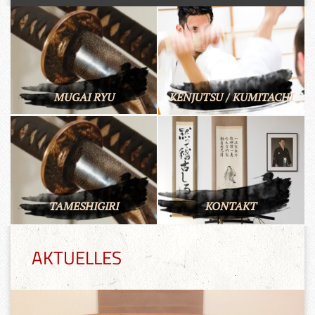
MUGAI RYU
KENJUTSU / KUMITACHI
TAMESHIGIRI
KONTAKT
AKTUELLES