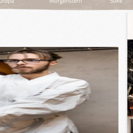
uropa
Morgenstern
Soke