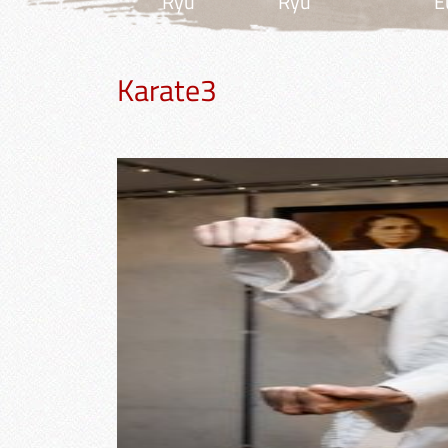
Ryu
Ryu
E
Karate3