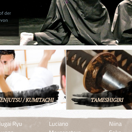
pf der
 von
ENJUTSU / KUMITACHI
TAMESHIGIRI
ugai Ryu
Luciano
Niina