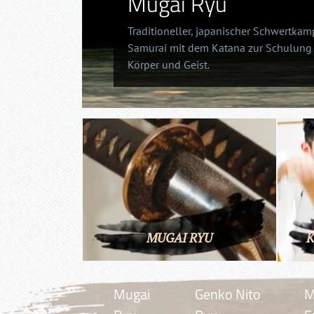
Mugai Ryu
Traditioneller, japanischer Schwertkam
Samurai mit dem Katana zur Schulung
Körper und Geist.
MUGAI RYU
K
Mugai
Genko Nito
M